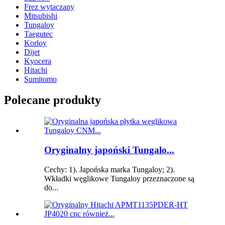
Frez wytaczany
Mitsubishi
Tungaloy
Taegutec
Korloy
Dijet
Kyocera
Hitachi
Sumitomo
Polecane produkty
Oryginalny japoński Tungalo...
Cechy: 1). Japońska marka Tungaloy; 2).
Wkładki węglikowe Tungaloy przeznaczone są
do...