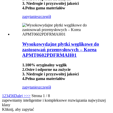
3. Niedrogie i przyzwoitej jakości
4.Pełna gama materiałów
zapytanie
szczegół
Wysokowydajne płytki węglikowe do
zastosowań przemysłowych – Korea
APMT0602PDFRMAH01
1.100% oryginalny węglik
2.Ostre i odporne na zużycie
3. Niedrogie i przyzwoitej jakości
4.Pełna gama materiałów
zapytanie
szczegół
1
2
3
4
5
6
Dalej >
>>
Strona 1 / 8
zapewniamy inteligentne i kompleksowe rozwiązania najwyższej
klasy
Kliknij, aby zapytać