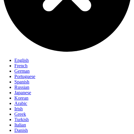
English
French
German
Portuguese
Spanish
Russian
Japanese
Korean
Arabic
Irish
Greek
Turkish
Italian
Danish