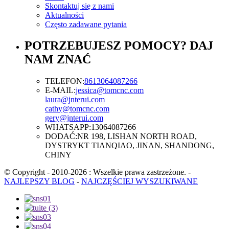
Skontaktuj się z nami
Aktualności
Często zadawane pytania
POTRZEBUJESZ POMOCY? DAJ
NAM ZNAĆ
TELEFON:
8613064087266
E-MAIL:
jessica@tomcnc.com
laura@jnterui.com
cathy@tomcnc.com
gery@jnterui.com
WHATSAPP:
13064087266
DODAĆ:
NR 198, LISHAN NORTH ROAD,
DYSTRYKT TIANQIAO, JINAN, SHANDONG,
CHINY
© Copyright - 2010-2026 : Wszelkie prawa zastrzeżone.
-
NAJLEPSZY BLOG
-
NAJCZĘŚCIEJ WYSZUKIWANE