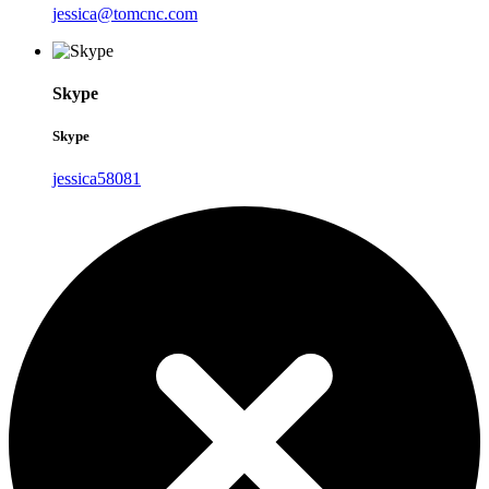
jessica@tomcnc.com
Skype
Skype
jessica58081