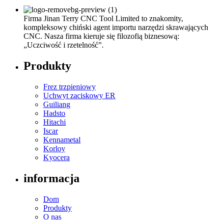
Firma Jinan Terry CNC Tool Limited to znakomity,
kompleksowy chiński agent importu narzędzi skrawających
CNC. Nasza firma kieruje się filozofią biznesową:
„Uczciwość i rzetelność”.
Produkty
Frez trzpieniowy
Uchwyt zaciskowy ER
Guiliang
Hadsto
Hitachi
Iscar
Kennametal
Korloy
Kyocera
informacja
Dom
Produkty
O nas