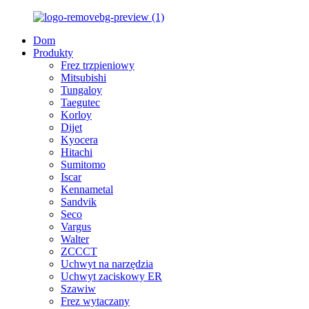
Dom
Produkty
Frez trzpieniowy
Mitsubishi
Tungaloy
Taegutec
Korloy
Dijet
Kyocera
Hitachi
Sumitomo
Iscar
Kennametal
Sandvik
Seco
Vargus
Walter
ZCCCT
Uchwyt na narzędzia
Uchwyt zaciskowy ER
Szawiw
Frez wytaczany