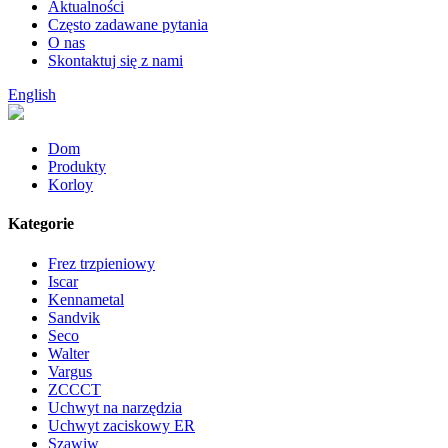
Aktualności
Często zadawane pytania
O nas
Skontaktuj się z nami
English
Dom
Produkty
Korloy
Kategorie
Frez trzpieniowy
Iscar
Kennametal
Sandvik
Seco
Walter
Vargus
ZCCCT
Uchwyt na narzędzia
Uchwyt zaciskowy ER
Szawiw