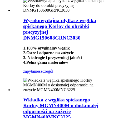
Wysokowydajna płytka z węglika
spiekanego Korloy do obróbki
precyzyjnej
DNMG150608GRNC3030
1.100% oryginalny węglik
2.Ostre i odporne na zużycie
3. Niedrogie i przyzwoitej jakości
4.Pełna gama materiałów
zapytanie
szczegół
Wkładka z węglika spiekanego
Korloy MGMN400M o doskonałej
odporności na zużycie
MGMN400MNC3225